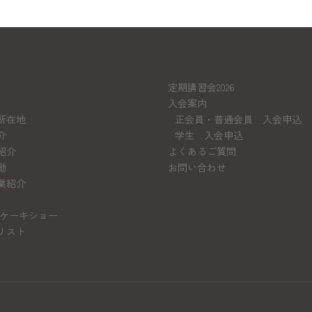
定期講習会2026
入会案内
所在地
正会員・普通会員 入会申込
介
学生 入会申込
紹介
よくあるご質問
動
お問い合わせ
業紹介
ケーキショー
リスト