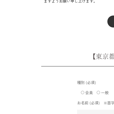
ますようお願い申し上げます。
【東京
種別 (必須)
会員
一般
お名前 (必須) ※