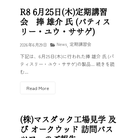
R8 6月25日(木)定期講習
会 捧 雄介 氏 (パティス
リー・ユウ・ササゲ)
News
定期講習会
2026年6月29日
,
下記は、6月25日(木)に行われた捧 雄介 氏 (パ
ティスリー・ユウ・ササゲ)の製品… 続きを読
む...
Read More
(株)マスダック工場見学 及
び オークウッド 訪問バス