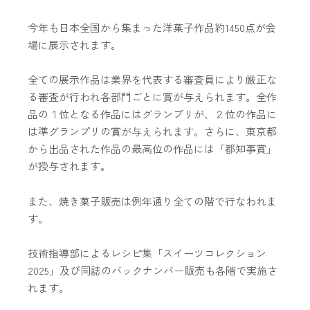
今年も日本全国から集まった洋菓子作品約1450点が会
場に展示されます。
全ての展示作品は業界を代表する審査員により厳正な
る審査が行われ各部門ごとに賞が与えられます。全作
品の１位となる作品にはグランプリが、２位の作品に
は準グランプリの賞が与えられます。さらに、東京都
から出品された作品の最高位の作品には「都知事賞」
が授与されます。
また、焼き菓子販売は例年通り全ての階で行なわれま
す。
技術指導部によるレシピ集「スイーツコレクション
2025」及び同誌のバックナンバー販売も各階で実施さ
れます。