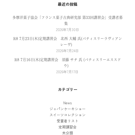
最近の投稿
多摩洋菓子協会「フランス菓子古典研究部 第33回講習会」受講者募
集
2026年7月30日
R8 7月23日(木)定期講習会 北西 大輔 氏(パティスリーラヴィアン
レーヴ)
2026年7月24日
R8 7月16日(木)定期講習会 須藤 サチ 氏 (パティスリーエススド
ウ)
2026年7月17日
カテゴリー
News
ジャパンケーキショー
スイーツコレクション
受賞者リスト
定期講習会
未分類